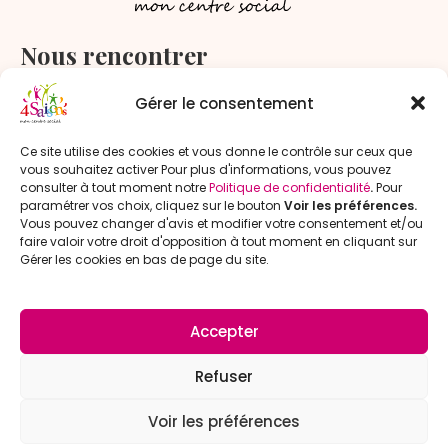
Nous rencontrer
1 rue du Maréchal Joffre
Gérer le consentement
59280 Armentières
Ce site utilise des cookies et vous donne le contrôle sur ceux que
vous souhaitez activer Pour plus d'informations, vous pouvez
Nous contacter
consulter à tout moment notre
Politique de confidentialité
.
Pour
paramétrer vos choix, cliquez sur le bouton
Voir les préférences.
03 20 44 36 00
Vous pouvez changer d'avis et modifier votre consentement et/ou
faire valoir votre droit d'opposition à tout moment en cliquant sur
accueil@
cs4saisons.fr
Gérer les cookies en bas de page du site.
Accepter
© Copyright 2026 - Tout droits réservés - Réalisation
:
Atouts Komplys
Refuser
Mentions légales
Voir les préférences
Politique de confidentialité