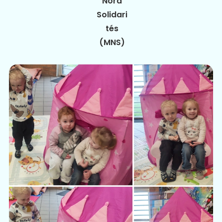
Nord
Solidari
tés
(MNS)