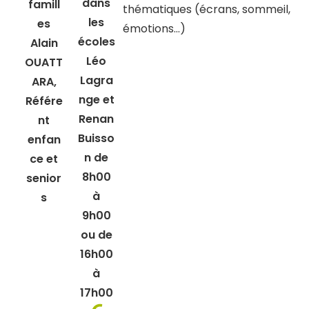
dans
famill
thématiques (écrans, sommeil,
les
es
émotions…)
écoles
Alain
Léo
OUATT
Lagra
ARA,
nge et
Référe
Renan
nt
Buisso
enfan
n de
ce et
8h00
senior
à
s
9h00
ou de
16h00
à
17h00