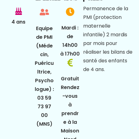
Permanence de la
PMI (protection
4 ans
maternelle
Mardi :
Equipe
infantile) 2 mardis
de
de PMI
par mois pour
14h00
(Méde
réaliser les bilans de
à 17h00
cin,
santé des enfants
Puéricu
de 4 ans.
ltrice,
Gratuit
Psycho
Rendez
logue) :
-vous
03 59
à
73 97
prendr
00
e à la
(MNS)
Maison