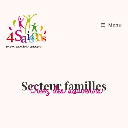
Menu
Secteur familles
Créez des souvenirs