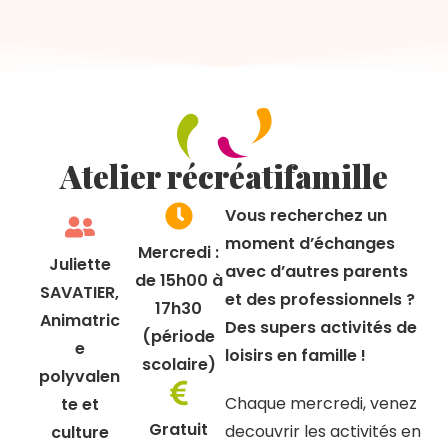
Atelier récréatifamille
Vous recherchez un
moment d’échanges
Mercredi :
Juliette
avec d’autres parents
de 15h00 à
SAVATIER,
et des professionnels ?
17h30
Animatric
Des supers activités de
(période
e
loisirs en famille !
scolaire)
polyvalen
Chaque mercredi, venez
te et
Gratuit
decouvrir les activités en
culture