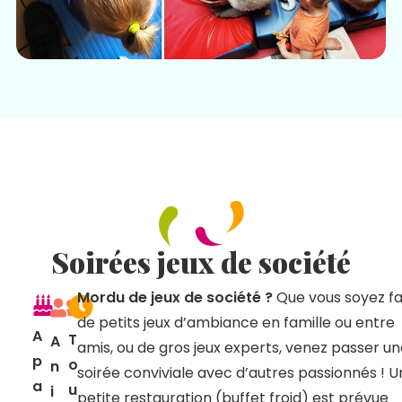
Soirées jeux de société
Mordu de jeux de société ?
Que vous soyez f
de petits jeux d’ambiance en famille ou entre
A
T
A
amis, ou de gros jeux experts, venez passer u
p
o
n
soirée conviviale avec d’autres passionnés ! 
a
u
i
petite restauration (buffet froid) est prévue