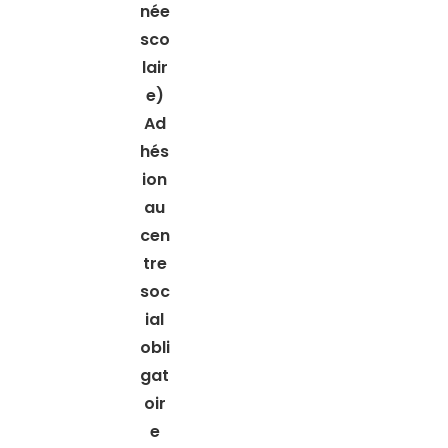
née
sco
lair
e)
Ad
hés
ion
au
cen
tre
soc
ial
obli
gat
oir
e