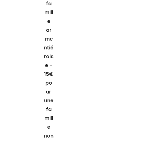
fa
mill
e
ar
me
ntié
rois
e -
15€
po
ur
une
fa
mill
e
non