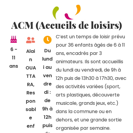
ACM (Accueils de loisirs)
C’est un temps de loisir prévu
pour 36 enfants âgés de 6 à 11
6 -
Du
Alai
ans, encadrés par 3
11
lund
n
animateurs. Ils sont accueillis
ans
i au
OUA
du lundi au vendredi, de 9h à
ven
TTA
12h puis de 13h30 à 17h30, avec
dre
RA,
des activités variées (sport,
di :
Res
arts plastiques, découverte
de
pon
musicale, grands jeux, etc.)
9h à
sabl
dans la commune ou en
12h
e
dehors, et une grande sortie
puis
enf
organisée par semaine.