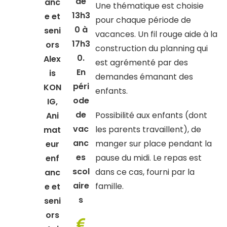
de
anc
Une thématique est choisie
13h3
e et
pour chaque période de
0 à
seni
vacances. Un fil rouge aide à la
17h3
ors
construction du planning qui
0.
Alex
est agrémenté par des
En
is
demandes émanant des
péri
KON
enfants.
ode
IG,
de
Possibilité aux enfants (dont
Ani
vac
les parents travaillent), de
mat
anc
manger sur place pendant la
eur
es
pause du midi. Le repas est
enf
scol
dans ce cas, fourni par la
anc
aire
famille.
e et
s
seni
ors