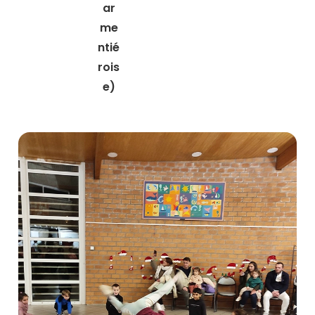
ar
me
ntié
rois
e)