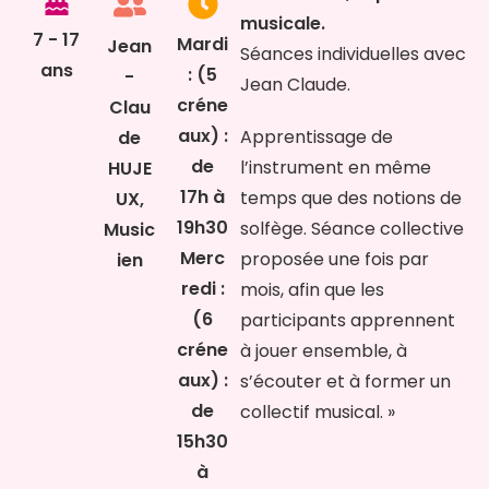
musicale.
7 - 17
Mardi
Jean
Séances individuelles avec
ans
: (5
-
Jean Claude.
créne
Clau
aux) :
Apprentissage de
de
de
l’instrument en même
HUJE
17h à
temps que des notions de
UX,
19h30
solfège. Séance collective
Music
Merc
proposée une fois par
ien
redi :
mois, afin que les
(6
participants apprennent
créne
à jouer ensemble, à
aux) :
s’écouter et à former un
de
collectif musical. »
15h30
à