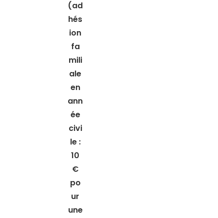
(ad
hés
ion
fa
mili
ale
en
ann
ée
civi
le :
10
€
po
ur
une