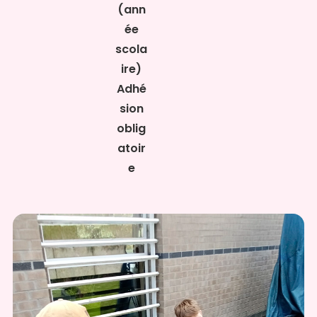
(ann
ée
scola
ire)
Adhé
sion
oblig
atoir
e