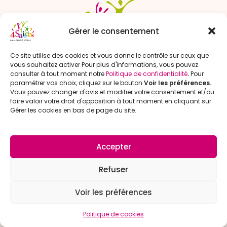
Gérer le consentement
Ce site utilise des cookies et vous donne le contrôle sur ceux que
vous souhaitez activer Pour plus d'informations, vous pouvez
consulter à tout moment notre
Politique de confidentialité
.
Pour
paramétrer vos choix, cliquez sur le bouton
Voir les préférences.
Vous pouvez changer d'avis et modifier votre consentement et/ou
Nous rencontrer
faire valoir votre droit d'opposition à tout moment en cliquant sur
1 rue du Maréchal Joffre
Gérer les cookies en bas de page du site.
59280 Armentières
Accepter
Nous contacter
Refuser
03 20 44 36 00
Voir les préférences
accueil@
cs4saisons.fr
Politique de cookies