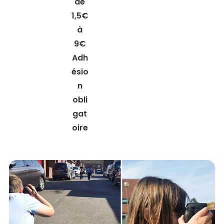
de
1,5€
à
9€
Adh
ésio
n
obli
gat
oire