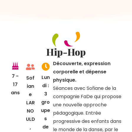
Hip-Hop
Découverte, expression
corporelle et dépense
7 -
Lun
Sof
physique.
17
di :
ian
Séances avec Sofiane de la
ans
3
e
compagnie FaDe qui propose
gro
LAR
une nouvelle approche
upe
NO
pédagogique. Entrée
s
ULD
progressive des enfants dans
de
,
le monde de la danse, par le