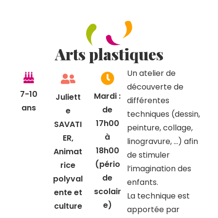
Arts plastiques
Un atelier de
découverte de
7-10
Mardi :
Juliett
différentes
ans
de
e
techniques (dessin,
17h00
SAVATI
peinture, collage,
à
ER,
linogravure, …) afin
18h00
Animat
de stimuler
(pério
rice
l’imagination des
de
polyval
enfants.
scolair
ente et
La technique est
e)
culture
apportée par