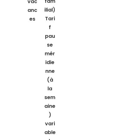
fam
vac
ilial)
anc
Tari
es
f
pau
se
mér
idie
nne
(à
la
sem
aine
)
vari
able