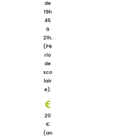
de
19h
45
à
21h.
(Pé
rio
de
sco
lair
e).
20
€
(an