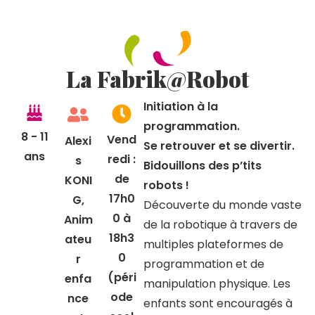
La Fabrik@Robot
Initiation à la
programmation.
8 - 11
Vend
Alexi
Se retrouver et se divertir.
ans
redi :
s
Bidouillons des p’tits
de
KONI
robots !
17h0
G,
Découverte du monde vaste
0 à
Anim
de la robotique à travers de
18h3
ateu
multiples plateformes de
0
r
programmation et de
(péri
enfa
manipulation physique. Les
ode
nce
enfants sont encouragés à