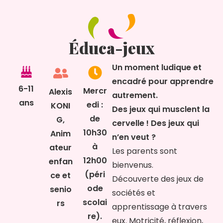
Éduca-jeux
Un moment ludique et
encadré pour apprendre
6-11
Mercr
Alexis
autrement.
ans
edi :
KONI
Des jeux qui musclent la
de
G,
cervelle ! Des jeux qui
10h30
Anim
n’en veut ?
à
ateur
Les parents sont
12h00
enfan
bienvenus.
(péri
ce et
Découverte des jeux de
ode
senio
sociétés et
scolai
rs
apprentissage à travers
re).
eux. Motricité, réflexion,