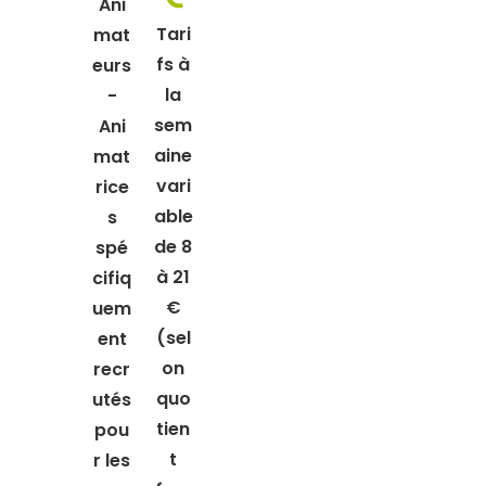
Ani
Tari
mat
fs à
eurs
la
-
sem
Ani
aine
mat
vari
rice
able
s
de 8
spé
à 21
cifiq
€
uem
(sel
ent
on
recr
quo
utés
tien
pou
t
r les